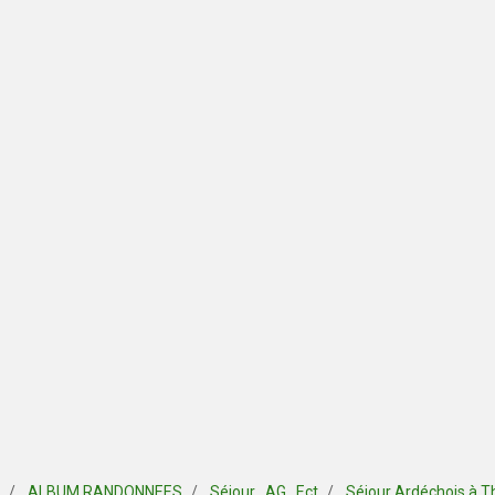
ALBUM RANDONNEES
Séjour , AG , Ect
Séjour Ardéchois à T