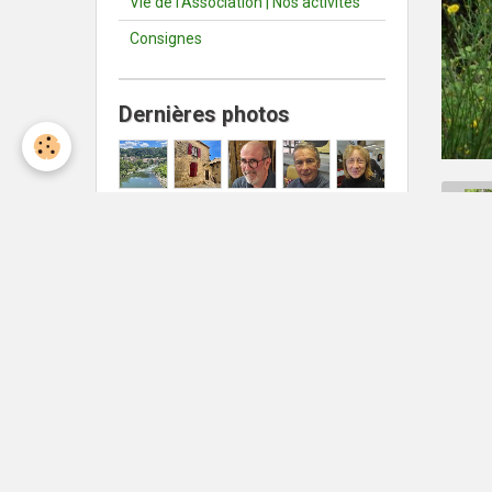
Vie de l'Association | Nos activités
Consignes
Dernières photos
Météo Nîmes
Nîmes
°C
25
Peu nuageux
Min: 25 °C | Max: 25 °C | Vent:
18 kmh 347°