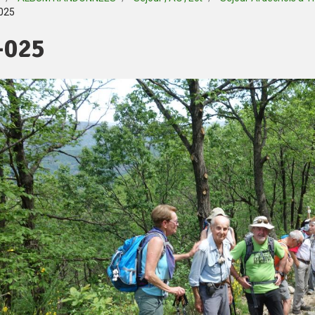
025
-025