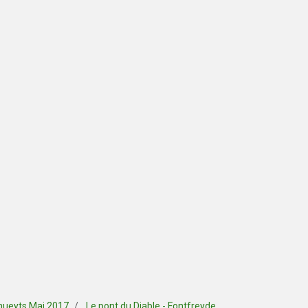
hueyts Mai 2017
Le pont du Diable - Fontfreyde