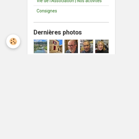
Vie de l'Association | Nos activités
Consignes
Dernières photos
Météo Nîmes
Nîmes
°C
36
Ciel dégagé
Min: 36 °C | Max: 36 °C | Vent:
11 kmh 9°