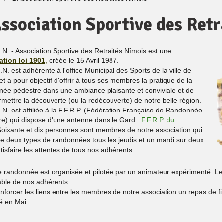
Association Sportive des Ret
.N. - Association Sportive des Retraités Nîmois est une
ation loi 1901
,
créée le 15 Avril 1987.
.N. est adhérente à l'office Municipal des Sports de la ville de
t a pour objectif d'offrir à tous ses membres la pratique de la
née pédestre dans une ambiance plaisante et conviviale et de
rmettre la découverte (ou la redécouverte) de notre belle région.
.N. est affiliée à la F.F.R.P. (Fédération Française de Randonnée
re) qui dispose d'une antenne dans le Gard :
F.F.R.P. du
Soixante et dix personnes sont membres de notre association qui
e deux types de randonnées tous les jeudis et un mardi sur deux
tisfaire les attentes de tous nos adhérents.
 randonnée est organisée et pilotée par un animateur expérimenté. Le
mble de nos adhérents.
nforcer les liens entre les membres de notre association un repas de f
é en Mai.