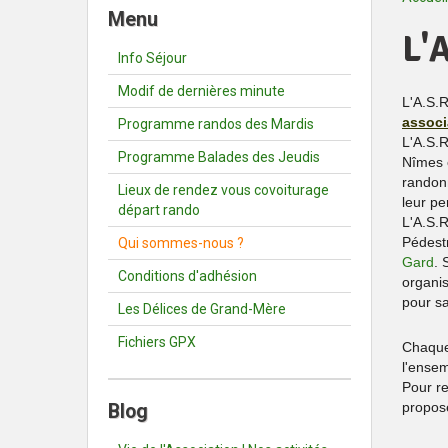
Menu
L'
Info Séjour
Modif de dernières minute
L'A.S.R
associ
Programme randos des Mardis
L'A.S.R
Programme Balades des Jeudis
Nîmes e
randon
Lieux de rendez vous covoiturage
leur pe
départ rando
L'A.S.R
Pédest
Qui sommes-nous ?
Gard
.
Conditions d'adhésion
organis
pour sa
Les Délices de Grand-Mère
Fichiers GPX
Chaque
l'ense
Pour re
propos
Blog