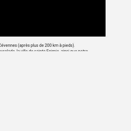
Cévennes (après plus de 200 km à pieds).
relade, la ville de sainte Enimie, ainsi que notre