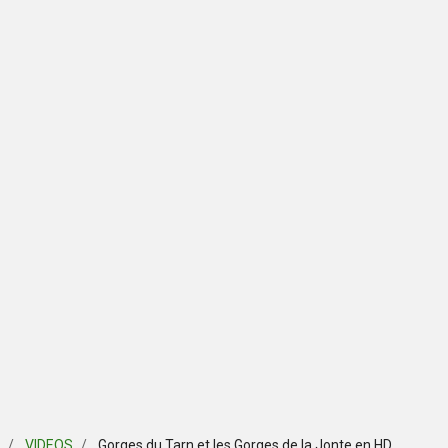
VIDEOS
Gorges du Tarn et les Gorges de la Jonte en HD