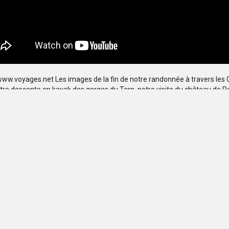
www.voyages.net Les images de la fin de notre randonnée à travers les 
notre descente en kayak des gorges du Tarn, notre visite du château de Pey
née dans les magnifiques gorges de la Jonte.
 détails dans le site http://www.voyages.net"
Retour