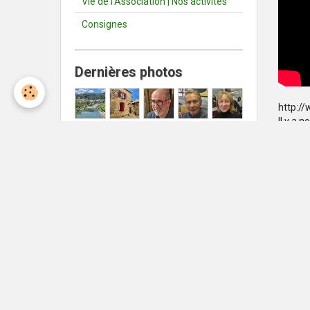
Vie de l'Association | Nos activités
Consignes
Dernières photos
http://
Il y a 
randon
Plus de
Météo Nîmes
Nîmes
°C
38
Ciel dégagé
Min: 38 °C | Max: 38 °C | Vent:
11 kmh 256°