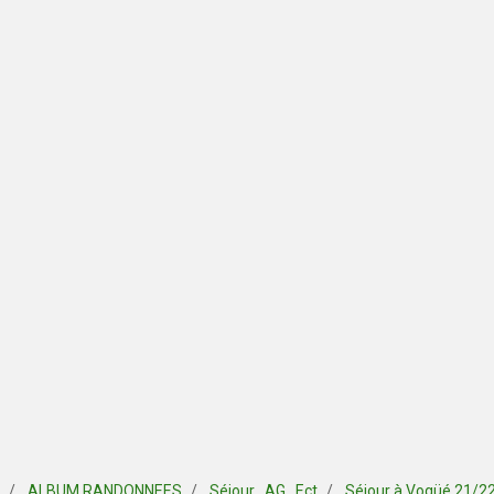
ALBUM RANDONNEES
Séjour , AG , Ect
Séjour à Vogüé 21/2