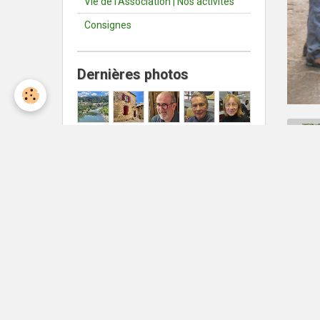
Vie de l'Association | Nos activités
Consignes
Dernières photos
Météo Nîmes
Nîmes
°C
26
Ciel dégagé
Min: 26 °C | Max: 26 °C | Vent:
22 kmh 346°