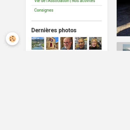
Vie de l'Association | Nos activités
Consignes
Dernières photos
Météo Nîmes
Nîmes
°C
38
Ciel dégagé
Min: 38 °C | Max: 38 °C | Vent:
15 kmh 226°