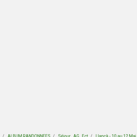
ALBUM RANDONNEES
Séjour , AG , Ect
Llançà - 10 au 12 Mai