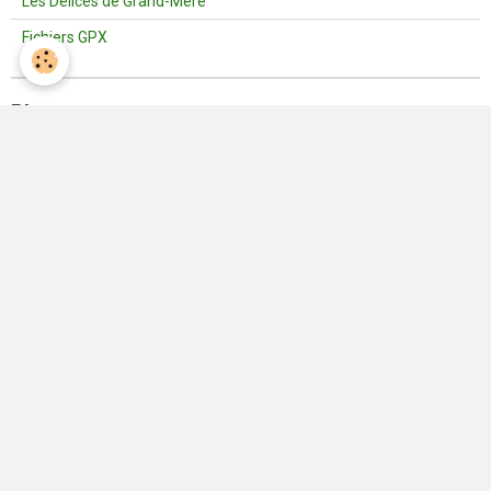
Les Délices de Grand-Mère
Fichiers GPX
Blog
Vie de l'Association | Nos activités
Consignes
Dernières photos