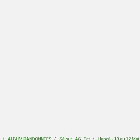
ALBUM RANDONNEES
Séjour , AG , Ect
Llançà - 10 au 12 Mai