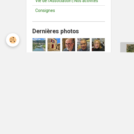
Vie de l'Association | Nos activités
Consignes
Dernières photos
Météo Nîmes
Nîmes
°C
31
Ciel dégagé
Min: 31 °C | Max: 31 °C | Vent:
22 kmh 1°