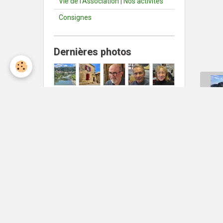
Vie de l'Association | Nos activités
Consignes
Dernières photos
Météo Nîmes
Nîmes
°C
36
Ciel dégagé
Min: 36 °C | Max: 36 °C | Vent:
11 kmh 9°