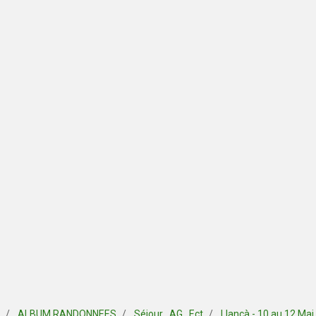
ALBUM RANDONNEES
Séjour , AG , Ect
Llançà - 10 au 12 Mai