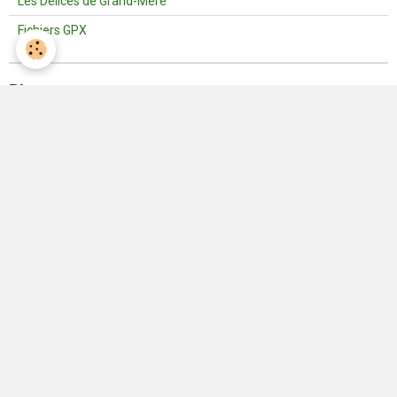
Les Délices de Grand-Mère
Fichiers GPX
Blog
Vie de l'Association | Nos activités
Consignes
Dernières photos