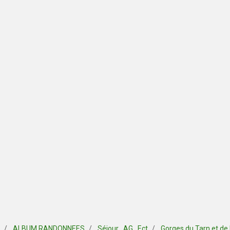
ALBUM RANDONNEES
Séjour , AG , Ect
Gorges du Tarn et de