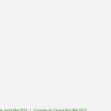
 la Jonte Mai 2015
Corniche du Causse Noir Mai 2015