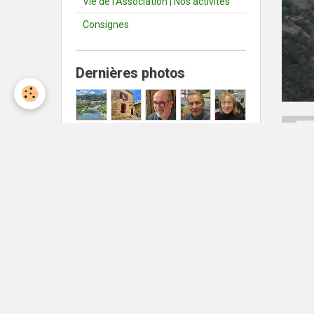
Vie de l'Association | Nos activités
Consignes
Dernières photos
Météo Nîmes
Nîmes
°C
26
Ciel dégagé
Min: 26 °C | Max: 26 °C | Vent:
18 kmh 352°