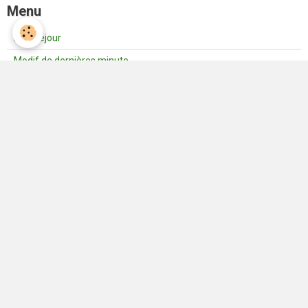
Menu
Info Séjour
Modif de dernières minute
Programme randos des Mardis
Programme Balades des Jeudis
Lieux de rendez vous covoiturage départ rando
Qui sommes-nous ?
Conditions d'adhésion
Les Délices de Grand-Mère
Fichiers GPX
Blog
Vie de l'Association | Nos activités