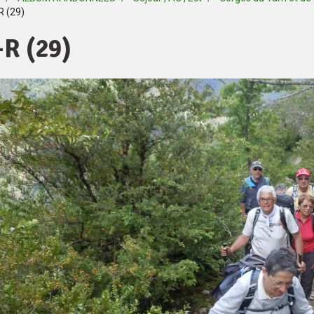
R (29)
-R (29)