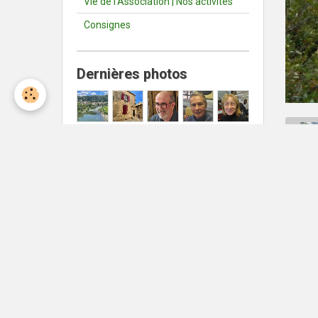
Vie de l'Association | Nos activités
Consignes
Dernières photos
Météo Nîmes
Nîmes
°C
36
Ciel dégagé
Min: 36 °C | Max: 36 °C | Vent:
8 kmh 245°