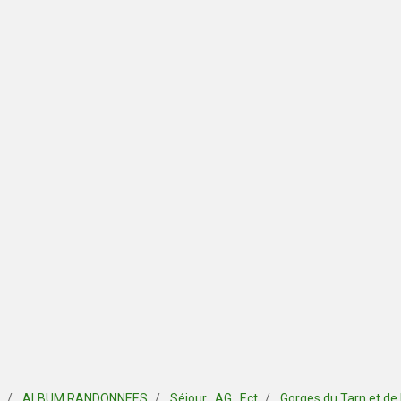
ALBUM RANDONNEES
Séjour , AG , Ect
Gorges du Tarn et de