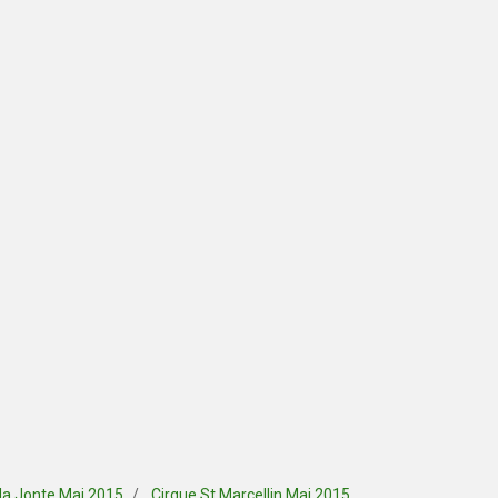
 la Jonte Mai 2015
Cirque St Marcellin Mai 2015