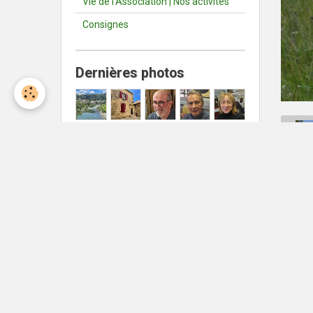
Vie de l'Association | Nos activités
Consignes
Dernières photos
Météo Nîmes
Nîmes
°C
36
Ciel dégagé
Min: 36 °C | Max: 36 °C | Vent:
26 kmh 180°