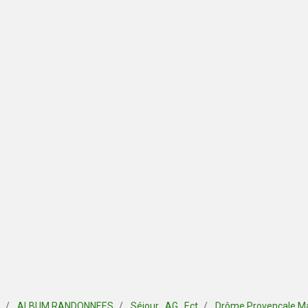
ALBUM RANDONNEES
Séjour , AG , Ect
Drôme Provençale M