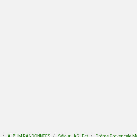
ALBUM RANDONNEES
Séjour , AG , Ect
Drôme Provençale M