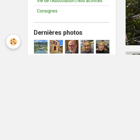
Vie de l'Association | Nos activités
Consignes
Dernières photos
Météo Nîmes
Nîmes
°C
24
Ciel dégagé
Min: 24 °C | Max: 24 °C | Vent:
11 kmh 16°