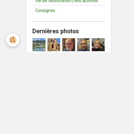
Vie de l'Association | Nos activités
Consignes
Dernières photos
Météo Nîmes
Nîmes
°C
35
Ciel dégagé
Min: 35 °C | Max: 35 °C | Vent:
4 kmh 239°